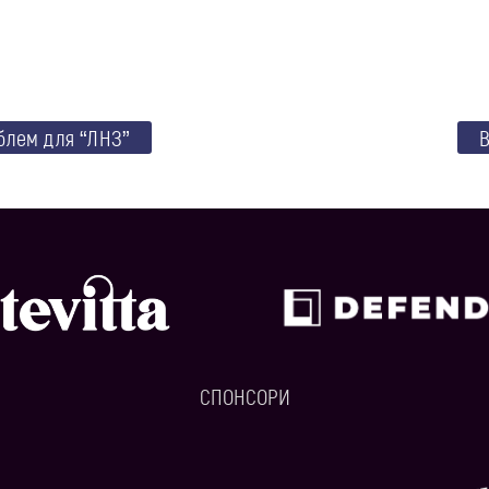
блем для “ЛНЗ”
В
СПОНСОРИ