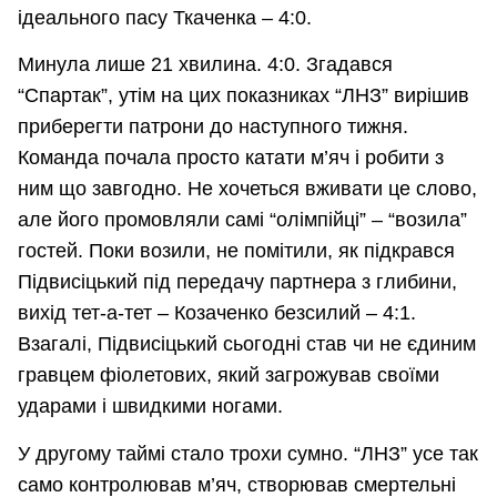
ідеального пасу Ткаченка – 4:0.
Минула лише 21 хвилина. 4:0. Згадався
“Спартак”, утім на цих показниках “ЛНЗ” вирішив
приберегти патрони до наступного тижня.
Команда почала просто катати м’яч і робити з
ним що завгодно. Не хочеться вживати це слово,
але його промовляли самі “олімпійці” – “возила”
гостей. Поки возили, не помітили, як підкрався
Підвисіцький під передачу партнера з глибини,
вихід тет-а-тет – Козаченко безсилий – 4:1.
Взагалі, Підвисіцький сьогодні став чи не єдиним
гравцем фіолетових, який загрожував своїми
ударами і швидкими ногами.
У другому таймі стало трохи сумно. “ЛНЗ” усе так
само контролював м’яч, створював смертельні