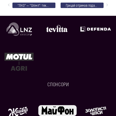
“ЛНЗ” – “Олімп”: текстовий онлайн
Грицай отримав подарунок за найкращий гол червня
СПОНСОРИ