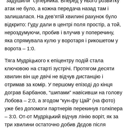
“задушили” суперника. Вперед у нього розвитку
атак не було, а кожна передача назад там і
залишалася. На дев’ятій хвилині рахунок було
відкрито: Гуду дали в центрі поля простір, а той,
нероздумуючи, пробив і влучив у поперечину,
яка спрямувала кулю у воротаря і рикошетом у
ворота – 1:0.
Тяга Мудріцького к епіцентру подій стала
ключовою на старті зустрічі. Протягом десяти
хвилин він ще двічі не відчув дистанцію і
отримав за комір. У першому епізоді до кінця
дограв Барбанов, “шипами” навісивши на голову
Лобова – 2:0, а згодом “кун-фу Цай” (на фото)
уже без допомоги партнерів перекинув голкіпера
– 3:0. От-от Мудріцький відчув лінію воріт, як за
три хвилини остаточно добив Дєдов після