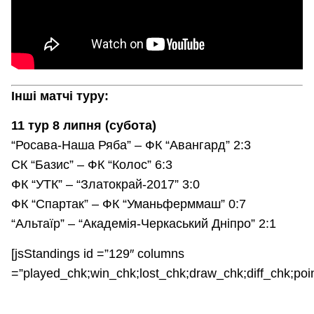
Інші матчі туру:
11 тур 8 липня (субота)
“Росава-Наша Ряба” – ФК “Авангард” 2:3
СК “Базис” – ФК “Колос” 6:3
ФК “УТК” – “Златокрай-2017” 3:0
ФК “Спартак” – ФК “Уманьферммаш” 0:7
“Альтаїр” – “Академія-Черкаський Дніпро” 2:1
[jsStandings id =”129″ columns
=”played_chk;win_chk;lost_chk;draw_chk;diff_chk;poi