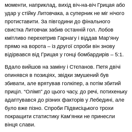
моменти, наприклад, вихід віч-на-віч Грицая або
удар у стійку Литовчака, а суперник не міг нічого
протиставити. За півгодини до фінального
свистка Литовчак забив останній гол. Лобов
кмітливо перехетрив Гарнагу і віддав Мар’яну
прямо на ворота – із другої спроби він знову
відірвався від Грицая у гонці бомбардирів – 5:1.
Вдало вийшов на заміну і Стєпанов. Петя двічі
опинявся в позиціях, звідки змушений був
збивати, але врятував голкіпер, а потім збитий
приціл. “Олімп” до цього часу, до речі, потихеньку
адаптувався до різних факторів у Лебедині, але
було вже пізно. Спроби Підвисіцького трохи
покращити статистику Кам’янки не принесли
вінця слави.