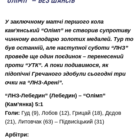
У заключному матчі першого кола
кам’янський “Олімп” не створив супротиву
чинному володарю золотих медалей. Тур то
був останній, але наступної суботи “ЛНЗ”
проведе ще один поєдинок – перенесений
проти “УТК”. А поки подивимося, як
підопічні Гречаного здобули сьогодні три
очки на “ЛНЗ-Арені”.
“ЛНЗ-Лебедин” (Лебедин) – “Олімп”
(Кам’янка) 5:1
Голи:
Гуд (9), Лобов (12), Грицай (18), Дєдов
(21), Литовчак (63) – Підвисіцький (31)
Арбітри: