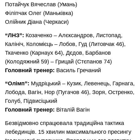
Потайчук Вячеслав (Умань)
Філіпчак Олег (Маньківка)
Олійник Діана (Черкаси)
“ЛНЗ”:
Козаченко – Алєксандров, Листопад,
Калініч, Коломієць – Лобов, Гуд (Литовчак 46),
Ткаченко (Карнаух 64), Дєдов, Барбанов
(Колодяжний 59) – Грицай (Стєпанов 74)
Головний тренер:
Василь Гречаний
“Олімп”:
Мудріцький – Кузик, Левенець, Гарнага,
Лобода, Вагін, Нор (Пугачов 46), Зоря, Остренко,
Голуб, Підвисіцький
Головний тренер:
Віталій Вагін
Безвідмовно спрацювала традиційна тактика
лебединців. 15 хвилин максимального пресингу