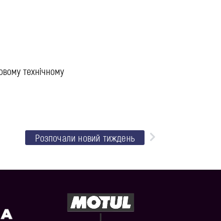
овому технічному
Розпочали новий тиждень