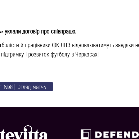
» уклали договір про співпрацю.
тболісти й працівники ФК ЛНЗ відновлюватимуть завдяки н
 підтримку і розвиток футболу в Черкасах!
г №8 | Oгляд матчу