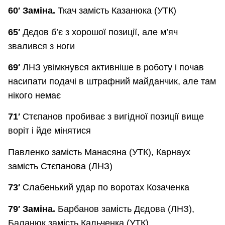
60′ Заміна.
Ткач замість Казанюка (УТК)
65′
Дєдов б’є з хорошої позиції, але м’яч
звалився з ноги
69′
ЛНЗ увімкнувся активніше в роботу і почав
насипати подачі в штрафний майданчик, але там
нікого немає
71′
Стєпанов пробиває з вигідної позиції вище
воріт і йде мінятися
Павленко замість Манасяна (УТК), Карнаух
замість Стєпанова (ЛНЗ)
73′
Слабенький удар по воротах Козаченка
79′ Заміна.
Барбанов замість Дєдова (ЛНЗ),
Баланюк замість Кальченка (УТК)