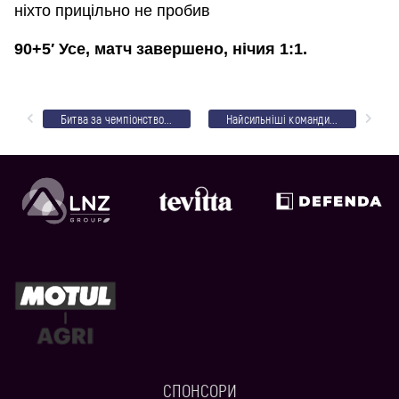
ніхто прицільно не пробив
90+5′ Усе, матч завершено, нічия 1:1.
Битва за чемпіонство: анонс матчу “ЛНЗ” – “УТК”
Найсильніші команди області не визначили переможця
СПОНСОРИ