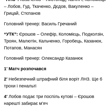
– Лобов, Гуд, Ткаченко, Дєдов, Вакуленко –
Грицай, Стєпанов
Головний тренер: Василь Гречаний
“УТК”:
Єрошов – Олефір, Коломієць, Подколзін,
Троян, Малютін, Кальченко, Горобець, Казанюк,
Потапов, Манасян
Головний тренер: Олександр Казанюк
1′ Матч розпочався
2′
Небезпечний штрафний біля воріт ЛНЗ. Ще б
трохи і пенальті
4′
Лобов подає три поспіль кутові – Єрошов
нарешті забирає м’яч