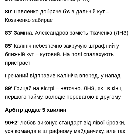
80′
Павленко добряче б’є в дальній кут –
Козаченко забирає
83′ Заміна.
Алєксандров замість Ткаченка (ЛНЗ)
85′
Калініч небезпечно закручую штрафний у
ближній кут – кутовий. На полі спалахують
пристрасті
Гречаний відправив Калініча вперед, у напад
89′
Грицай на вістрі – неточно. ЛНЗ, як і в кінці
першого тайму, володіє перевагою в другому
Арбітр додає 5 хвилин
90+2′
Лобов виконує стандарт від лівої бровки,
уся команда в штрафному майданчику, але так