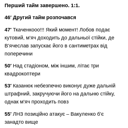
Перший тайм завершено. 1:1.
46′ Другий тайм розпочався
47′
Ткаченкооо!!! Який момент! Лобов подає
кутовий, м’яч доходить до дальньої стійки, де
В’ячеслав запускає його в сантиметрах від
поперечини
50′
Над стадіоном, між іншим, літає три
квадрокоптери
53′
Казанюк небезпечно виконує дуже дальній
штрафний, закручуючи його на дальню стійку,
однак м’яч проходить повз
55′
ЛНЗ позиційно атакує – Вакуленко б’є
занадто вище