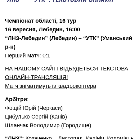
Чемпіонат області, 16 тур
16 вересня, Лебедин, 16:00
“ЛНЗ-Лебедин” (Лебедин) – “УТК” (Уманський
р-н)
Перший матч: 0:1
НА НАШОМУ САЙТІ ВІДБУДЕТЬСЯ ТЕКСТОВА
ОНЛАЙН-ТРАНСЛЯЦІЯ!
Матч зніматимуть із квадрокоптера
Арбітри
:
Фощій Юрій (Черкаси)
Цибулько Сергій (Канів)
Шланчак Володимир (Городище)
“ЛНЗ”:
Козаченко – Листопад, Калініч, Коломієць