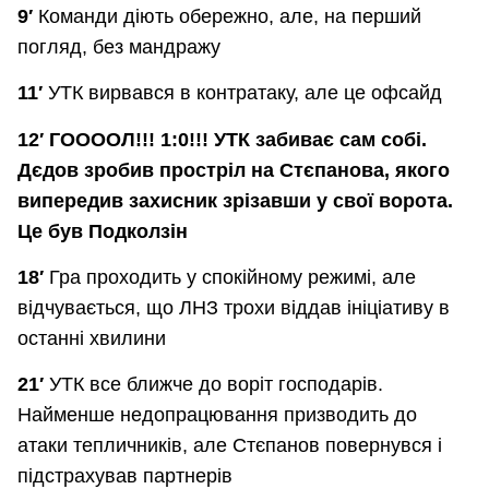
9′
Команди діють обережно, але, на перший
погляд, без мандражу
11′
УТК вирвався в контратаку, але це офсайд
12′ ГООООЛ!!! 1:0!!! УТК забиває сам собі.
Дєдов зробив простріл на Стєпанова, якого
випередив захисник зрізавши у свої ворота.
Це був Подколзін
18′
Гра проходить у спокійному режимі, але
відчувається, що ЛНЗ трохи віддав ініціативу в
останні хвилини
21′
УТК все ближче до воріт господарів.
Найменше недопрацювання призводить до
атаки тепличників, але Стєпанов повернувся і
підстрахував партнерів