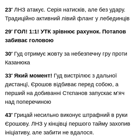
23′
ЛНЗ атакує. Серія натисків, але без удару.
Традиційно активний лівий фланг у лебединців
29′ ГОЛ! 1:1! УТК зрівнює рахунок. Потапов
забиває головою
30′
Гуд отримує жовту за небезпечну гру проти
Казанюка
33′ Який момент!
Гуд вистрілює з дальної
дистанцї, Єрошов відбиває перед собою, а
перший на добиванні Стєпанов запускає м’яч
над поперечиною
43′
Грицай несильно виконує штрафний в руки
Єрошову. ЛНЗ у кінцівці першого тайму захопив
ініціативу, але забити не вдалося.