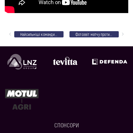
Найсильніші команди області не визначили переможця
Фотозвіт матчу проти “УТК”
СПОНСОРИ