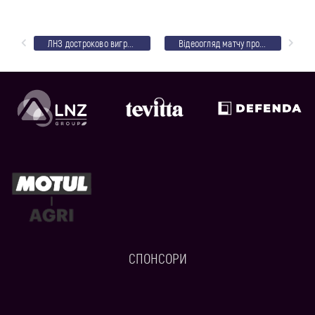
ЛНЗ достроково виграє чемпіонат області і збирає всі трофеї Черкащини у 2017 році!
Відеоогляд матчу проти Уманьферммашу
СПОНСОРИ