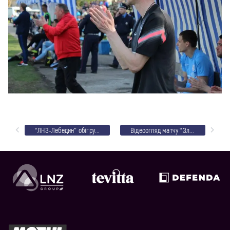
“ЛНЗ-Лебедин” обігрує на виїзді “Златокрай”
Відеоогляд матчу “Златокрай” – “ЛНЗ-Лебедин”