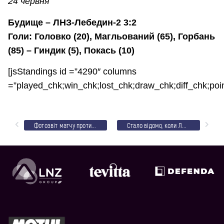
24 червня
Будище – ЛНЗ-Лебедин-2 3:2
Голи: Головко (20), Магльований (65), Горбань
(85) – Гиндик (5), Покась (10)
[jsStandings id =”4290″ columns
=”played_chk;win_chk;lost_chk;draw_chk;diff_chk;poi
Фотозвіт матчу проти Базиса
Стало відомо, коли ЛНЗ відіграє перенесений матч проти Черкаського Дніпра-2