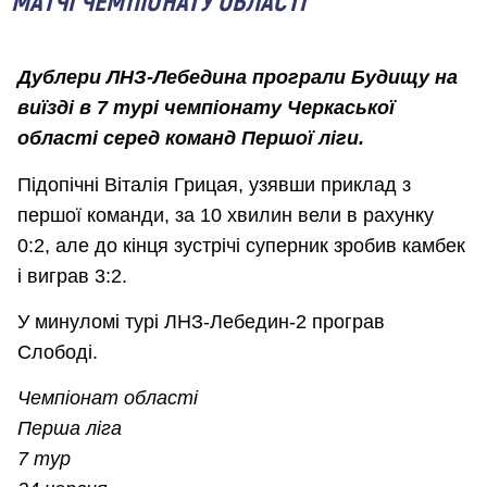
МАТЧІ ЧЕМПІОНАТУ ОБЛАСТІ
Дублери ЛНЗ-Лебедина програли Будищу на
виїзді в 7 турі чемпіонату Черкаської
області серед команд Першої ліги.
Підопічні Віталія Грицая, узявши приклад з
першої команди, за 10 хвилин вели в рахунку
0:2, але до кінця зустрічі суперник зробив камбек
і виграв 3:2.
У минуломі турі ЛНЗ-Лебедин-2 програв
Слободі.
Чемпіонат області
Перша ліга
7 тур