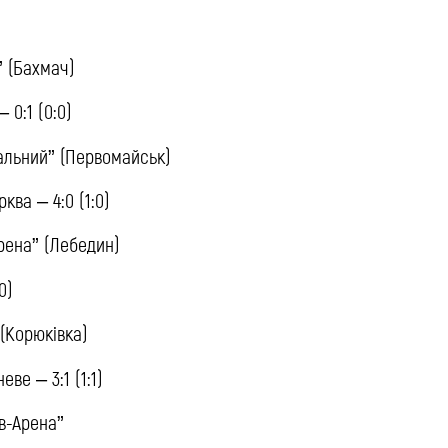
” (Бахмач)
0:1 (0:0)
ральний” (Первомайськ)
ва – 4:0 (1:0)
Арена” (Лебедин)
0)
 (Корюківка)
ве – 3:1 (1:1)
ів-Арена”