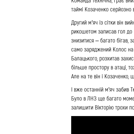
таймі Козаченко серйозно в
Другий м’яч із сітки він в
рикошетом записав гол до с
знизитися – багато бігав, 
само заряджений Колос на 
Балацького, розхитав захис
більше простору в атаці, то
Але на те він і Козаченко,
І вже останній м’яч забив Т
Було в ЛНЗ ще багато момен
залишити Вікторію трохи по