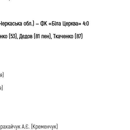
еркаська обл.) – ФК «Біла Церква» 4:0
ко (53), Дєдов (81 пен), Ткаченко (87)
я)
я)
рахайчук А.Є. (Кременчук)