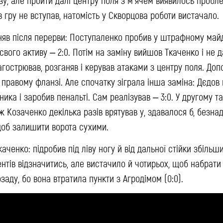
 гру не вступав, натомість у Скворцова роботи вистачало.
ийняв після перерви: Поступаленко пробив у штрафному майд
вого активу – 2:0. Потім на заміну вийшов Ткаченко і не д
загострював, розганяв і керував атаками з центру поля. До
правому фланзі. Але спочатку зіграла інша заміна: Дєдов
ника і заробив пенальті. Сам реалізував – 3:0. У другому т
ж Козаченко декілька разів врятував у, здавалося б, безнад
 щоб залишити ворота сухими.
каченко: підробив під ліву ногу й від дальної стійки збільши
тів відзначитись, але вистачило й чотирьох, щоб набрати 
заду, бо вона втратила пункти з Агродімом (0:0).