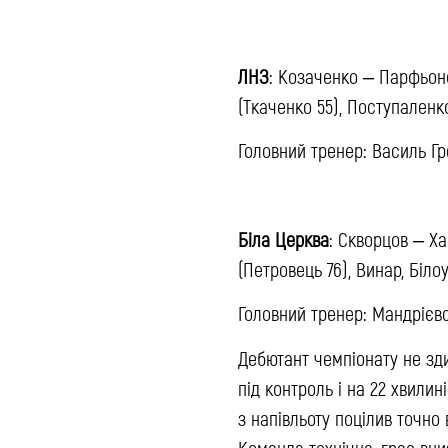
ЛНЗ
: Козаченко – Парфьоно
(Ткаченко 55), Поступаленк
Головний тренер: Василь Г
Біла Церква
: Скворцов – Ха
(Петровець 76), Винар, Біл
Головний тренер: Мандрієв
Дебютант чемпіонату не зди
під контроль і на 22 хвили
з напівльоту поцілив точно 
Команда технічна, грає вни