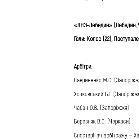
«ЛНЗ-Лебедин» (Лебедин, Ч
Голи: Колос (22), Поступален
Арбітри
:
Лавриненко М.О. (Запоріжж
Холковський Б.І. (Запоріжж
Чабан О.В. (Запоріжжя)
Березняк В.С. (Черкаси)
Спостерігач арбітражу – Ха