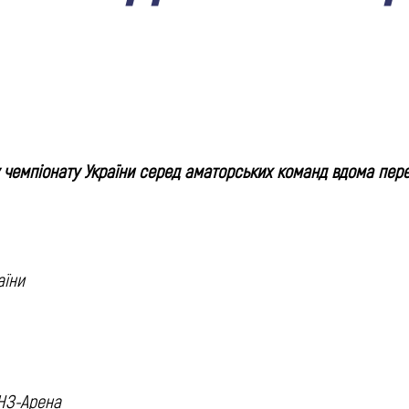
у чемпіонату України серед аматорських команд вдома пере
аїни
ЛНЗ-Арена