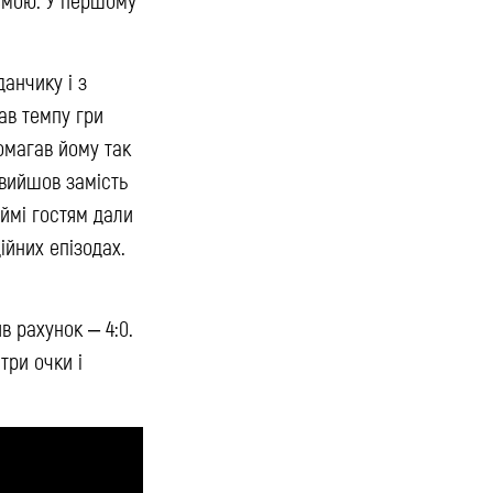
анчику і з
ав темпу гри
помагав йому так
 вийшов замість
аймі гостям дали
ійних епізодах.
в рахунок – 4:0.
три очки і