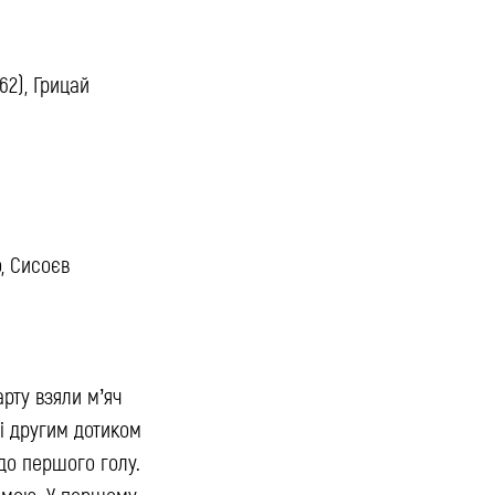
62), Грицай
о, Сисоєв
арту взяли м’яч
 і другим дотиком
 до першого голу.
лемою. У першому