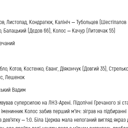
в, Листопад, Кондратюк, Калініч – Тубольцев (Шестіпалов 
о, Балацький (Дєдов 66), Колос – Качур (Литовчак 55)
речаний
бло, Котов, Костенко, Єванг, Діякончук (Довгий 35), Стрельк
оус, Лешенок
ський Вадим
вував суперсилою на ЛНЗ-Арені. Підопічні Гречаного зі ст
ні іменинник Колос забив перший м’яч: зіграв на підбиранні
в дев’ятку – 1:0. Біла Церква мала непоганий вигляд якраз
зу, але пройти далі центру поля з м’ячем виявилось проб