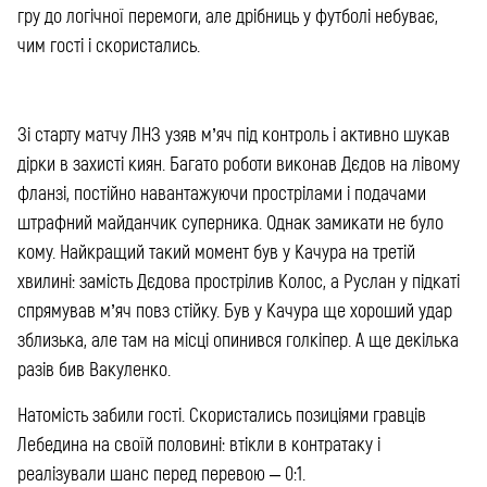
гру до логічної перемоги, але дрібниць у футболі небуває,
чим гості і скористались.
Зі старту матчу ЛНЗ узяв м’яч під контроль і активно шукав
дірки в захисті киян. Багато роботи виконав Дєдов на лівому
фланзі, постійно навантажуючи прострілами і подачами
штрафний майданчик суперника. Однак замикати не було
кому. Найкращий такий момент був у Качура на третій
хвилині: замість Дєдова прострілив Колос, а Руслан у підкаті
спрямував м’яч повз стійку. Був у Качура ще хороший удар
зблизька, але там на місці опинився голкіпер. А ще декілька
разів бив Вакуленко.
Натомість забили гості. Скористались позиціями гравців
Лебедина на своїй половині: втікли в контратаку і
реалізували шанс перед перевою – 0:1.