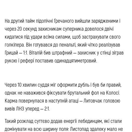
На другий тайм підопічні Гречаного вийшли зарядженими і
через 20 секунд захисникам суперника довелося двічі
кидатися під удари всіма силами, щоб застрахувати свого
голкіпера. Він готувався до пенальті, який чітко реалізував
Грицай – 1:1. Віталій бив штрафний – захисник у стінці зіграв
рукою і рефері поставив одинадцятиметровий.
Через 10 хвилин суддя міг оформити дубль і був би правий,
однак не наважився фіксувати брутальний фол на Колосі.
Карма повернулася в наступній атаці – Литовчак головою
вивів ЛНЗ уперед – 2:1.
Такий розклад суттєво додав енергії лебединцям, які стали
домінувати на всю ширину поля: Листопад здалеку мало не