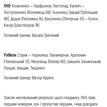
ЛНЗ
: Козаченко – Парфьонов, Листопад, Калініч –
Поступаленко (Коломієць 68), Ткаченко, Грицай (Тубольцев
88), Дєдов (Поплавка 74), Вакуленко (Литовчак 61) – Колос,
Качур (Шестіпалов 78)
Головний тренер: Василь Гречаний
Рубікон
: Стриж – Чорномаз, Паламарчук, Арутюнян
(Чаповський 72), Ніколаєць (Гезлер 80), Шишкін, Бачинський,
Глущук, Іващик, Тищенко
Головний тренер: Віктор Курята
Зовсім неочікуваний результат цього поєдинку. ЛНЗ грав
першим номером, хоч і пропустив першим, і мав доводити