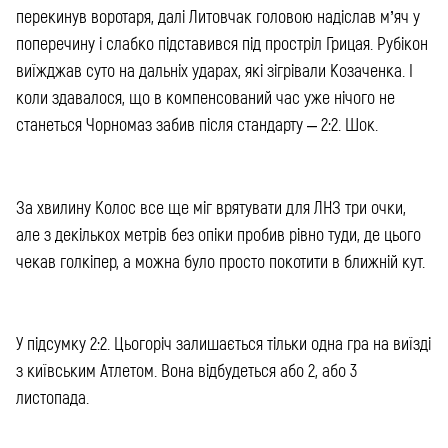
перекинув воротаря, далі Литовчак головою надіслав м’яч у
поперечину і слабко підставився під простріл Грицая. Рубікон
виїжджав суто на дальніх ударах, які зігрівали Козаченка. І
коли здавалося, що в компенсований час уже нічого не
станеться Чорномаз забив після стандарту – 2:2. Шок.
За хвилину Колос все ще міг врятувати для ЛНЗ три очки,
але з декількох метрів без опіки пробив рівно туди, де цього
чекав голкіпер, а можна було просто покотити в ближній кут.
У підсумку 2:2. Цьогоріч залишається тільки одна гра на виїзді
з київським Атлетом. Вона відбудеться або 2, або 3
листопада.