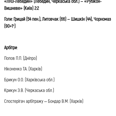
«ЛНЗ-Лебедин» (Лебедин, Черкаська обл.) – «Рубікон-
Вишневе» (Київ) 2:2
Голи: Грицай (54 пен.), Литовчак (66) – Шишкін (44), Чорномаз
(90+1’)
Арбітри
:
Попов П.П. (Дніпро)
Ніконенко Т.А. (Харків)
Брикун О.О. (Харківська обл.)
Крикун З.В. (Черкаська обл.)
Спостерігач арбітражу – Бондар В.М. (Харків)