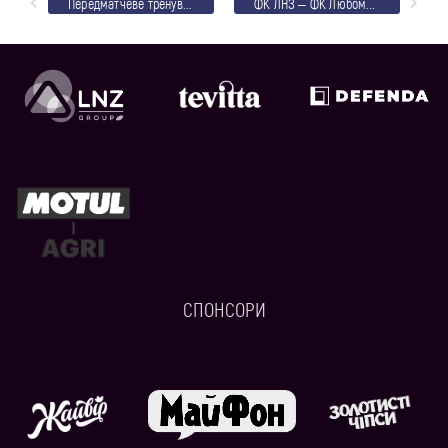
Передматчеве тренування під холодними хмарами (ФОТО)
ФК ЛНЗ – ФК Любомир: відеотрансляція і текстовий онлайн
СПОНСОРИ