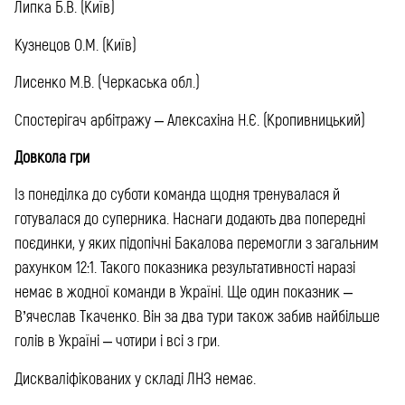
Липка Б.В. (Київ)
Кузнецов О.М. (Київ)
Лисенко М.В. (Черкаська обл.)
Спостерігач арбітражу – Алексахіна Н.Є. (Кропивницький)
Довкола гри
Із понеділка до суботи команда щодня тренувалася й
готувалася до суперника. Наснаги додають два попередні
поєдинки, у яких підопічні Бакалова перемогли з загальним
рахунком 12:1. Такого показника результативності наразі
немає в жодної команди в Україні. Ще один показник –
В’ячеслав Ткаченко. Він за два тури також забив найбільше
голів в Україні – чотири і всі з гри.
Дискваліфікованих у складі ЛНЗ немає.