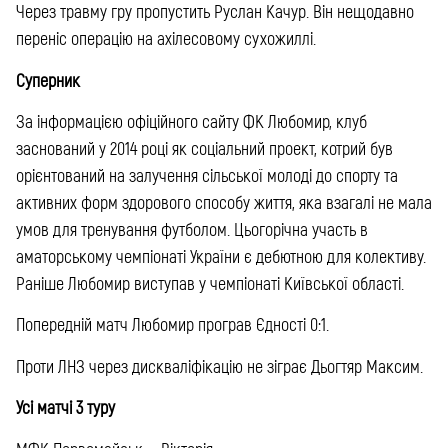
Через травму гру пропустить Руслан Качур. Він нещодавно
переніс операцію на ахілесовому сухожиллі.
Суперник
За інформацією офіційного сайту ФК Любомир, клуб
заснований у 2014 році як соціальний проект, котрий був
орієнтований на залучення сільської молоді до спорту та
активних форм здорового способу життя, яка взагалі не мала
умов для тренування футболом. Цьогорічна участь в
аматорському чемпіонаті України є дебютною для колективу.
Раніше Любомир виступав у чемпіонаті Київської області.
Попередній матч Любомир програв Єдності 0:1.
Проти ЛНЗ через дискваліфікацію не зіграє Дьогтяр Максим.
Усі матчі 3 туру