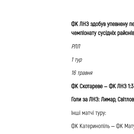
ФК ЛНЗ здобув упевнену пе
чемпіонату сусідніх районів
РЛЛ
1 тур
16 травня
ФК Скотареве – ФК ЛНЗ 1:3
Голи за ЛНЗ: Лимар, Світлов
Інші матчі туру:
ФК Катеринопіль – ФК Мату