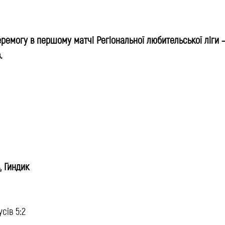
ремогу в першому матчі Регіональної любительської ліги 
.
, Гиндик
сів 5:2