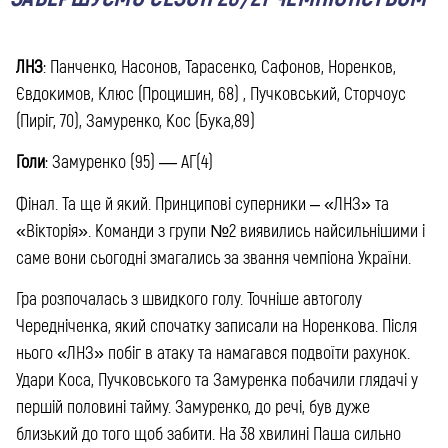
ЛНЗ
:
Панченко, Насонов, Тарасенко, Сафонов, Норенков,
Євдокимов, Клюс (Процишин, 68) , Пучковський, Сторчоус
(Пиріг, 70), Замуренко, Кос (Бука,89)
Голи
: Замуренко (95) — АГ(4)
Фінал. Та ще й який. Принципові суперники – «ЛНЗ» та
«Вікторія». Команди з групи №2 виявились найсильнішими і
саме вони сьогодні змагались за звання чемпіона України.
Гра розпочалась з швидкого голу. Точніше автоголу
Чередніченка, який спочатку записали на Норенкова. Після
нього «ЛНЗ» побіг в атаку та намагався подвоїти рахунок.
Удари Коса, Пучковського та Замуренка побачили глядачі у
першій половині тайму. Замуренко, до речі, був дуже
близький до того щоб забити. На 38 хвилині Паша сильно