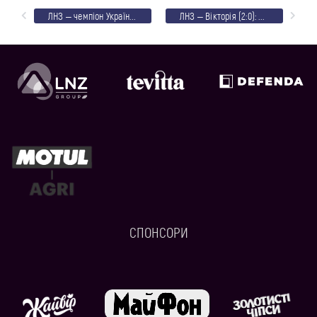
ЛНЗ – чемпіон України серед аматорів! (ФОТО)
ЛНЗ – Вікторія (2:0): відеоогляд
СПОНСОРИ