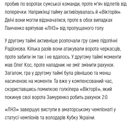
пробив по воротах сумської команди, проте м’яч відлетів від
поперечки. Наприкінці тайму активізувалась й «Вікторія».
Двічі вони могли відзначатися, проте в обох випадках
Панченко врятував «ЛНЗ» від пропущеного голу.
У другому таймі активніше розпочали гру саме підопічні
Радіонова. Кілька разів вони атакували ворота черкасців,
проте забити їм так і не вдалось. У другому таймі моменти
мав Олег Кос, проте нападник не зміг змінити рахунок.
Загалом, гра у другому таймі була рівнішою та менш
насиченою на моменти. Та вже у компенсований час,
скориставшись помилкою голкіпера «Вікторії», який
покинув свої ворота Замуренко робить рахунок 2:0.
«ЛНЗ» завершує виступи в аматорському чемпіонаті у
статусі чемпіонів та володарів Кубку України.