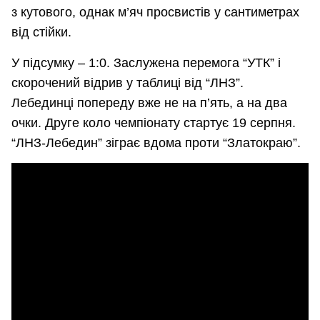
з кутового, однак м’яч просвистів у сантиметрах
від стійки.
У підсумку – 1:0. Заслужена перемога “УТК” і
скорочений відрив у таблиці від “ЛНЗ”.
Лебединці попереду вже не на п’ять, а на два
очки. Друге коло чемпіонату стартує 19 серпня.
“ЛНЗ-Лебедин” зіграє вдома проти “Златокраю”.