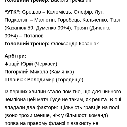
“УТК”:
Єрошов – Коломієць, Олефір, Лут,
Подколзін – Малютін, Горобець, Кальченко, Ткач
(Казанюк 59, Думенко 90+4), Троян (Дяченко
90+4) – Потапов
Головний тренер:
Олександр Казанюк
Арбітри:
Фощій Юрій (Черкаси)
Погорілий Микола (Кам’янка)
Шланчак Володимир (Городище)
Із перших хвилин стало помітно, що для чинного
чемпіона цей матч буде не таким, як решта. В очі
впадали два фактори: щільність гравців на полі
(воно трохи менше, ніж у більшості команд) і
поява на правому фланзі півзахисту не