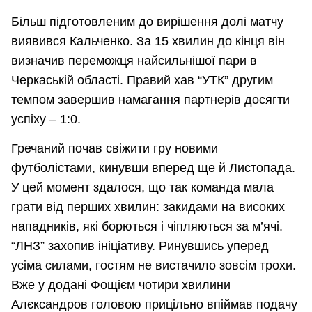
Більш підготовленим до вирішення долі матчу
виявився Кальченко. За 15 хвилин до кінця він
визначив переможця найсильнішої пари в
Черкаській області. Правий хав “УТК” другим
темпом завершив намагання партнерів досягти
успіху – 1:0.
Гречаний почав свіжити гру новими
футболістами, кинувши вперед ще й Листопада.
У цей момент здалося, що так команда мала
грати від перших хвилин: закидами на високих
нападників, які борються і чіпляються за м’ячі.
“ЛНЗ” захопив ініціативу. Ринувшись уперед
усіма силами, гостям не вистачило зовсім трохи.
Вже у додані Фощієм чотири хвилини
Алєксандров головою прицільно впіймав подачу