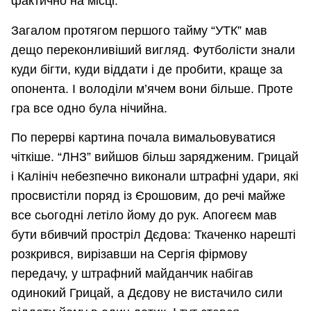
фактично на місці.
Загалом протягом першого тайму “УТК” мав
дещо переконливіший вигляд. Футболісти знали
куди бігти, куди віддати і де пробити, краще за
опонента. І володіли м’ячем вони більше. Проте
гра все одно була нічийна.
По перерві картина почала вимальовуватися
чіткіше. “ЛНЗ” вийшов більш зарядженим. Грицай
і Калініч небезпечно виконали штрафні удари, які
просвистіли поряд із Єрошовим, до речі майже
все сьогодні летіло йому до рук. Апогеєм мав
бути вбивчий простріл Дєдова: Ткаченко нарешті
розкрився, вирізавши на Сергія фірмову
передачу, у штрафний майданчик набігав
одинокий Грицай, а Дєдову не вистачило сили