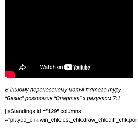
В іншому перенесеному матчі п’ятого туру
“Базис” розгромив “Спартак” з рахунком 7:1.
[jsStandings id =”129″ columns
=”played_chk;win_chk;lost_chk;draw_chk;diff_chk;poi