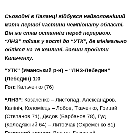
Сьогодні в Паланці відбувся найголовніший
матч першої частини чемпіонату області.
Він же став останнім перед перервою.
“ЛНЗ” поїхав у гості до “УТК”, де мінімально
обпікся на 76 хвилині, давши пробити
Кальченку.
“УТК” (Уманський р-н) – “ЛНЗ-Лебедин”
(Лебедин) 1:0
Гол:
Кальченко (76)
“ЛНЗ”:
Козаченко – Листопад, Алєксандров,
Калініч, Коломієць – Лобов, Ткаченко, Грицай
(Стєпанов 71), Дєдов (Барбанов 78), Гуд
(Колодяжний 64) – Литовчак (Охременко 81)
Головний тренер
: Василь Гречаний