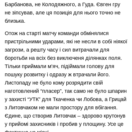
Барбанова, не Колодяжного, а Гуда. Євген гру
не зіпсував, але ця позиція для нього точно не
близька.
Отож на старті матчу команди обмінялися
пристрільними ударами, які не несли в собі ніякої
загрози, а решту часу і сил витрачали для
боротьби на всіх без виключеня ділянках поля.
Тільки приймали м’яч, підіймали голову для
пошуку розвитку і одразу ж втрачали його.
Листопаду не було кому розрядити свій
наготовлений “пласер”, так само не було шпарин
у захисті “УТК” для Ткаченка чи Лобова, а Грицай
з Литовчаком не мали простору для вбігання.
Єдине, що створив Литовчак – здорово крутонув
у прийомі захисників і пробив у площину. Усе це