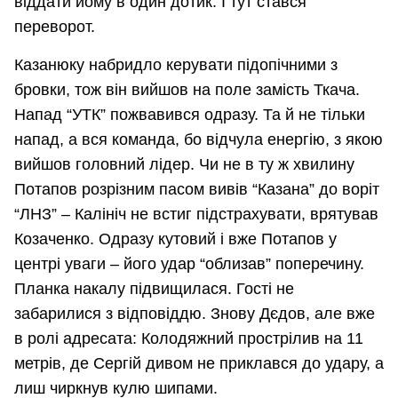
віддати йому в один дотик. І тут стався
переворот.
Казанюку набридло керувати підопічними з
бровки, тож він вийшов на поле замість Ткача.
Напад “УТК” пожвавився одразу. Та й не тільки
напад, а вся команда, бо відчула енергію, з якою
вийшов головний лідер. Чи не в ту ж хвилину
Потапов розрізним пасом вивів “Казана” до воріт
“ЛНЗ” – Калініч не встиг підстрахувати, врятував
Козаченко. Одразу кутовий і вже Потапов у
центрі уваги – його удар “облизав” поперечину.
Планка накалу підвищилася. Гості не
забарилися з відповіддю. Знову Дєдов, але вже
в ролі адресата: Колодяжний прострілив на 11
метрів, де Сергій дивом не приклався до удару, а
лиш чиркнув кулю шипами.