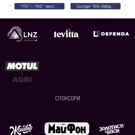
“УТК” – “ЛНЗ”: текстовий онлайн
Сьогодні “ЛНЗ-Лебедин” розпочинає друге коло чемпіонату району
СПОНСОРИ