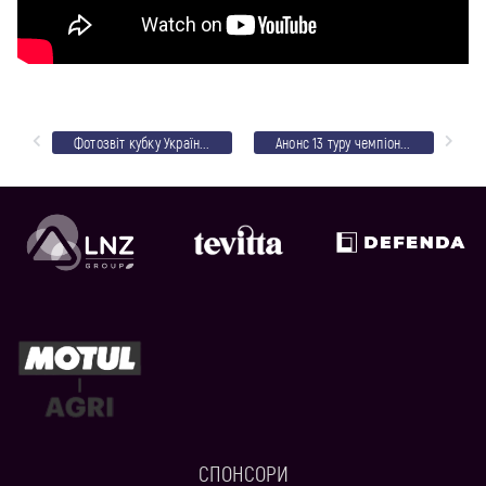
Фотозвіт кубку України проти “Джуніорсу”
Анонс 13 туру чемпіонату області. “ЛНЗ” їде в Чорнобай
СПОНСОРИ