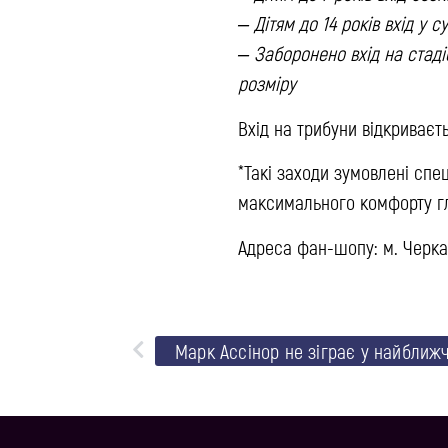
– Дітям до 14 років вхід у 
– Заборонено вхід на стаді
розміру
Вхід на трибуни відкриваєт
*Такі заходи зумовлені сп
максимального комфорту г
Адреса фан-шопу: м. Черкас
Марк Ассінор не зіграє у найближ