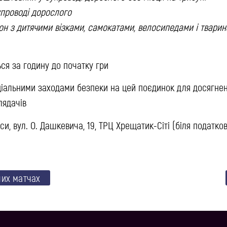
супроводі дорослого
он з дитячими візками, самокатами, велосипедами і твари
ься за годину до початку гри
еціальними заходами безпеки на цей поєдинок для досягне
лядачів
и, вул. О. Дашкевича, 19, ТРЦ Хрещатик-Сіті (біля податков
чих матчах