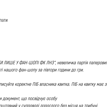
рпати
ЛИШЕ У ФАН-ШОПІ ФК ЛНЗ*, невеличка партія паперових
еті нашого фан-шопу за півтори години до гри.
писуйте коректне ПІБ власника квитка. ПІБ на квитку має зб
и документ, що посвідчує особу
зкоштовний у супроводі дорослого без місця на трибуні