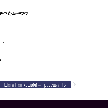
нами будь-якого
ння
ої)
Шота Нонікашвілі – гравець ЛНЗ