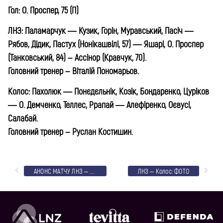
Гол: О. Проспер, 75 (П)
ЛНЗ: Паламарчук — Кузик, Горін, Муравський, Пасіч —
Рябов, Дідик, Пастух (Нонікашвілі, 57) — Яшарі, О. Проспер
(Танковський, 84) – Ассінор (Кравчук, 70).
Головний тренер – Віталій Пономарьов.
Колос
:
Пахолюк — Понєдєльнік, Козік, Бондаренко, Цуріков
— О. Демченко, Теллес, Ррапай — Алефіренко, Оєвусі,
Салабай.
Головний тренер – Руслан Костишин.
АНОНС МАТЧУ ЛНЗ – КОЛОС
ЛНЗ – Колос: ФОТО