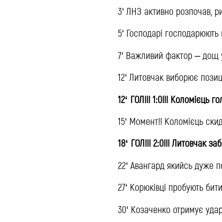
3‘ ЛНЗ активно розпочав, р
5‘ Господарі господарюють
7‘ Важливий фактор – дощ 
12‘ Литовчак виборює позиц
12‘ ГОЛ!!! 1:0!!! Коломієць 
15‘ Момент!! Коломієць ски
18‘ ГОЛ!!! 2:0!!! Литовчак з
22‘ Авангард якийсь дуже п
27‘ Корюківці пробують бит
30‘ Козаченко отримує уда