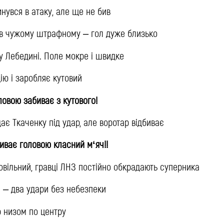
инувся в атаку, але ще не бив
 в чужому штрафному – гол дуже близько
у Лебедині. Поле мокре і швидке
ію і заробляє кутовий
головою забиває з кутового!
дає Ткаченку під удар, але воротар відбиває
абиває головою класний м‘яч!!
овільний, гравці ЛНЗ постійно обкрадають суперника
и – два удари без небезпеки
р низом по центру