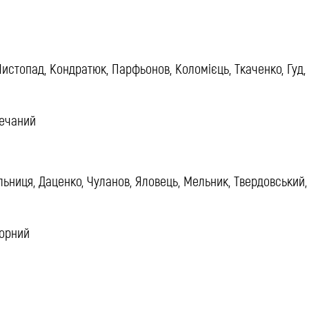
Листопад, Кондратюк, Парфьонов, Коломієць, Ткаченко, Гуд,
речаний
льниця, Даценко, Чуланов, Яловець, Мельник, Твердовський,
Чорний