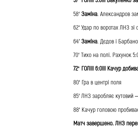
58‘
Заміна
. Александров за
62‘ Удар по воротах ЛНЗ зі
64’
Заміна
. Дєдов і Барбан
70‘ Тихо на полі. Рахунок 5
72‘ ГОЛ!!! 6:0!!! Качур доби
80‘ Гра в центрі поля
85‘ ЛНЗ заробляє кутовий 
88‘ Качур головою пробиває
Матч завершено. ЛНЗ перем