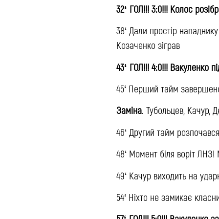
32‘ ГОЛ!!! 3:0!!! Колос роз
38‘ Дали простір нападник
Козаченко зіграв
43‘ ГОЛ!!! 4:0!!! Вакуленко 
45‘ Перший тайм завершено
Заміна
. Тубольцев, Качур, 
46‘ Другий тайм розпочавс
48‘ Момент біля воріт ЛНЗ! 
49‘ Качур виходить на удар
54‘ Ніхто не замикає класн
57‘ ГОЛ!!! 5:0!!! Вакуленко 