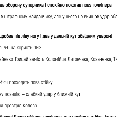
ібрав оборону суперника і спокійно покотив повз голкіпера
у в штрафному майданчику, але у нього не вийшов удар зб
підробив під ліву ногу і дав у дальній кут обвідним ударом!
. 4:0 на користь ЛНЗ
Дейнеко, Грицай замість Коломійця, Литовчака, Козаченка, 
я
М‘яч проходить повз стійку
ну позицію – слабкий удар у ближній кут
ий простріл Колоса
забиває! Качур обіграв голкіпера, але пробив у стійку, Антон