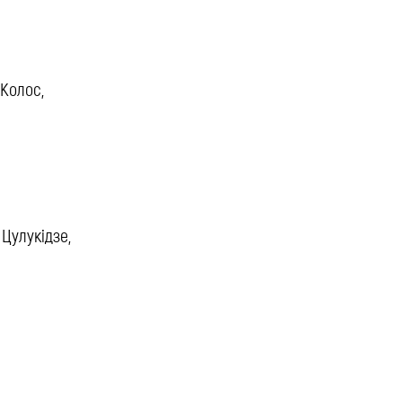
 Колос,
 Цулукідзе,