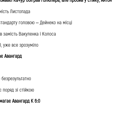
мість Листопада
 стандарту головою – Дейнеко на місці
ов замість Вакуленка і Колоса
:0, уже все зрозуміло
ває Авангард
– безрезультатно
 поряд зі стійкою
агає Авангард К 6:0