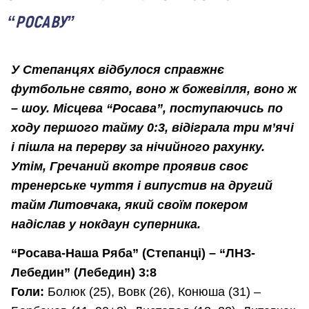
“РОСАВУ”
У Степанцях відбулося справжнє
футбольне свято, воно ж божевілля, воно ж
– шоу. Місцева “Росава”, поступаючись по
ходу першого тайму 0:3, відіграла три м’ячі
і пішла на перерву за нічийного рахунку.
Утім, Гречаний вкотре проявив своє
тренерське чуття і випустив на другий
тайм Литовчака, який своїм покером
надіслав у нокдаун суперника.
“Росава-Наша Ряба” (Степанці) – “ЛНЗ-
Лебедин” (Лебедин) 3:8
Голи:
Болюк (25), Вовк (26), Конюша (31) –