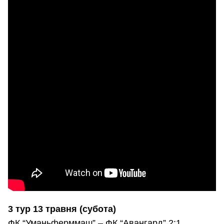
3 тур 13 травня (субота)
ФК “Уманьферммаш” – ФК “Авангард” 2:1