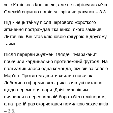
зніс Калініча з Конюшею, але не зафіксував м’яч.
Олексій спритно підвівся і зрівняв рахунок – 3:3.
Під кінець тайму після чергового жорсткого
зіткнення постраждав Ткаченко, якого замінив
Литовчак. Він став ключовою фігурою в другому
таймі.
Після перерви збуджені глядачі “Маракани”
побачили кардинально протилежний футбол. На
полі залишилася одна команда, яку вів за собою
Мар’ян. Протягом десяти хвилин новачок
Лебедина оформив хет-трик і зняв усі питання
щодо переможця пари. Двічі сильнішим
виявився в персональній боротьбі з голкіпером,
а на третій раз скористався помилкою захисників
– 3:6.