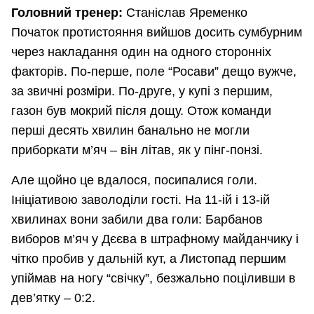
Головний тренер:
Станіслав Яременко
Початок протистояння вийшов досить сумбурним
через накладання один на одного сторонніх
факторів. По-перше, поле “Росави” дещо вужче,
за звичні розміри. По-друге, у купі з першим,
газон був мокрий після дощу. Отож команди
перші десять хвилин банально не могли
приборкати м’яч – він літав, як у пінг-понзі.
Але щойно це вдалося, посипалися голи.
Ініціативою заволоділи гості. На 11-ій і 13-ій
хвилинах вони забили два голи: Барбанов
виборов м’яч у Дєєва в штрафному майданчику і
чітко пробив у дальній кут, а Листопад першим
упіймав на ногу “свічку”, безжально поціливши в
дев’ятку – 0:2.