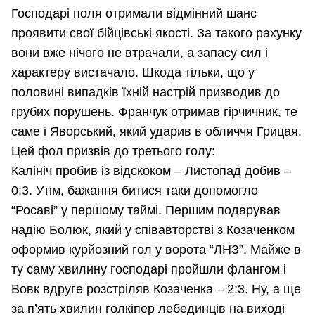
Господарі поля отримали відмінний шанс
проявити свої бійцівські якості. За такого рахунку
вони вже нічого не втрачали, а запасу сил і
характеру вистачало. Шкода тільки, що у
половині випадків їхній настрій призводив до
грубих порушень. Франчук отримав гірчичник, те
саме і Яворський, який ударив в обличчя Грицая.
Цей фол призвів до третього голу:
Калініч пробив із відскоком – Листопад добив –
0:3. Утім, бажання битися таки допомогло
“Росаві” у першому таймі. Першим подарував
надію Болюк, який у співавторстві з Козаченком
оформив курйозний гол у ворота “ЛНЗ”. Майже в
ту саму хвилину господарі пройшли флангом і
Вовк вдруге розстріляв Козаченка – 2:3. Ну, а ще
за п’ять хвилин голкіпер лебединців на виході