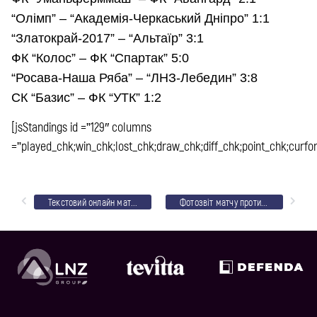
“Олімп” – “Академія-Черкаський Дніпро” 1:1
“Златокрай-2017” – “Альтаїр” 3:1
ФК “Колос” – ФК “Спартак” 5:0
“Росава-Наша Ряба” – “ЛНЗ-Лебедин” 3:8
СК “Базис” – ФК “УТК” 1:2
[jsStandings id =”129″ columns
=”played_chk;win_chk;lost_chk;draw_chk;diff_chk;point_chk;curf
Текстовий онлайн матчу “Росава” – “ЛНЗ”
Фотозвіт матчу проти “Росави”