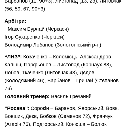
Барбанов (11, 90+3), Листопад (13, 23), Литовчак
(56, 59, 67, 90+3)
Арбітри:
Максим Бурлай (Черкаси)
Ігор Сухаренко (Черкаси)
Володимир Лобанов (Золотоніський р-н)
“ЛНЗ”:
Козаченко – Коломієць, Алєксандров,
Калініч, Парфьонов – Листопад (Карнаух 88),
Лобов, Ткаченко (Литовчак 43), Дєдов
(Колодяжний 46), Барбанов – Грицай (Стєпанов
76)
Головний тренер:
Василь Гречаний
“Росава”
: Сорокін – Баранов, Яворський, Вовк,
Бовшик, Дєєв, Бобков (Семенов 72), Франчук
(Агарін 76), Подгорський, Конюша – Болюк