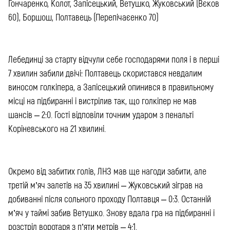
Гончаренко, Колот, Запісецький, Ветушко, Жуковський (Вєков
60), Боршош, Полтавець (Перепічаєенко 70)
Лебединці за старту відчули себе господарями поля і в перші
7 хвилин забили двічі: Полтавець скористався невдалим
виносом голкіпера, а Запісецький опинився в правильному
місці на підбиранні і вистрілив так, що голкіпер не мав
шансів – 2:0.
Гості відповіли точним ударом з пенальті
Коріневського на 21 хвилині.
Окремо від забитих голів, ЛНЗ мав ще нагоди забити, але
третій м’яч залетів на 35 хвилині – Жуковський зіграв на
добиванні після сольного проходу Полтавця – 0:3. Останній
м’яч у таймі забив Ветушко. Знову вдала гра на підбиранні і
розстріл воротаря з п’яти метрів – 4:1.