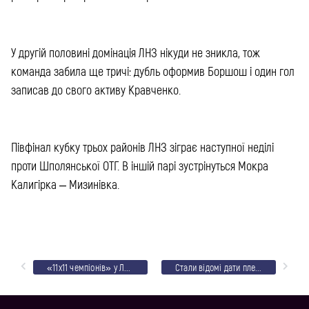
У другій половині домінація ЛНЗ нікуди не зникла, тож
команда забила ще тричі: дубль оформив Боршош і один гол
записав до свого активу Кравченко.
Півфінал кубку трьох районів ЛНЗ зіграє наступної неділі
проти Шполянської ОТГ. В іншій парі зустрінуться Мокра
Калигірка – Мизинівка.
«11х11 чемпіонів» у Лебедині: фото
Стали відомі дати плей-офф чемпіонату України