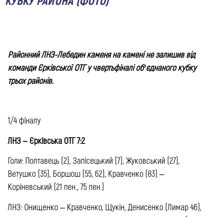
КУБКУ РАЙОНА (ФОТО)
Районний ЛНЗ-Лебедин каменя на камені не залишив від
команди Єрківської ОТГ у чвертьфіналі об’єднаного кубку
трьох районів.
1/4 фіналу
ЛНЗ – Єрківська ОТГ 7:2
Голи: Полтавець (2), Запісецький (7), Жуковський (27),
Ветушко (35), Боршош (55, 62), Кравченко (83) –
Коріневський (21 пен., 75 пен.)
ЛНЗ: Онищенко – Кравченко, Щукін, Денисенко (Лимар 46),