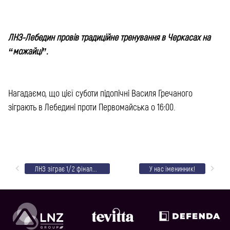
ЛНЗ-Лебедин провів традиційне тренування в Черкасах на
“можайці”.
Нагадаємо, що цієї суботи підопічні Василя Гречаного
зіграють в Лебедині проти Первомайська о 16:00.
ЛНЗ зіграє 1/2 фіналу об’єднаного кубку районів у суботу
У нас іменинник!