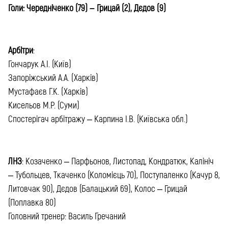
Голи: Чередніченко (79) – Грицай (2), Дєдов (9)
Арбітри
:
Гончарук А.І. (Київ)
Запоріжський А.А. (Харків)
Мустафаєв Г.К. (Харків)
Кисельов М.Р. (Суми)
Спостерігач арбітражу – Карпина І.В. (Київська обл.)
ЛНЗ
: Козаченко – Парфьонов, Листопад, Кондратюк, Калініч
– Тубольцев, Ткаченко (Коломієць 70), Поступаленко (Качур 8,
Литовчак 90), Дєдов (Балацький 69), Колос – Грицай
(Поплавка 80)
Головний тренер: Василь Гречаний