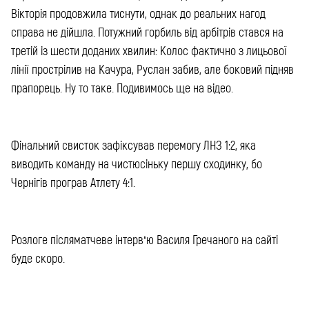
Вікторія продовжила тиснути, однак до реальних нагод
справа не дійшла. Потужний горбиль від арбітрів стався на
третій із шести доданих хвилин: Колос фактично з лицьової
лінії прострілив на Качура, Руслан забив, але боковий підняв
прапорець. Ну то таке. Подивимось ще на відео.
Фінальний свисток зафіксував перемогу ЛНЗ 1:2, яка
виводить команду на чистюсіньку першу сходинку, бо
Чернігів програв Атлету 4:1.
Розлоге післяматчеве інтерв‘ю Василя Гречаного на сайті
буде скоро.