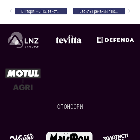
Вікторія – ЛНЗ: текстовий онлайн
Василь Гречаний: “Подякував хлопцям після гри. Я максимально задоволений їхньою грою”
СПОНСОРИ