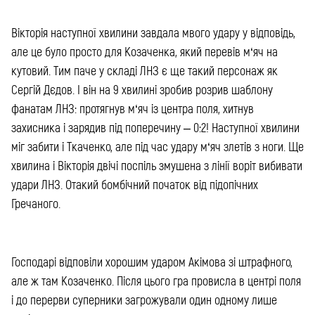
Вікторія наступної хвилини завдала мвого удару у відповідь,
але це було просто для Козаченка, який перевів м‘яч на
кутовий. Тим паче у складі ЛНЗ є ще такий персонаж як
Сергій Дєдов. І він на 9 хвилині зробив розрив шаблону
фанатам ЛНЗ: протягнув м‘яч із центра поля, хитнув
захисника і зарядив під поперечину – 0:2! Наступної хвилини
міг забити і Ткаченко, але під час удару м‘яч злетів з ноги. Ще
хвилина і Вікторія двічі поспіль змушена з лінії воріт вибивати
удари ЛНЗ. Отакий бомбічний початок від підопічних
Гречаного.
Господарі відповіли хорошим ударом Акімова зі штрафного,
але ж там Козаченко. Після цього гра провисла в центрі поля
і до перерви суперники загрожували один одному лише