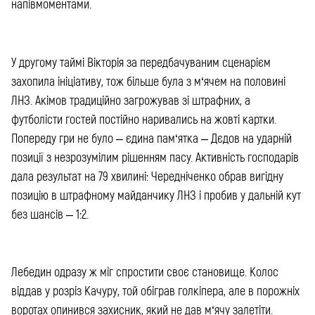
напівмоментами.
У другому таймі Вікторія за передбачуваним сценарієм
захопила ініціативу, тож більше була з м‘ячем на половині
ЛНЗ. Акімов традиційно загрожував зі штрафних, а
футболісти гостей постійно наривались на жовті картки.
Попереду гри не було – єдина пам‘ятка – Дєдов на ударній
позиції з незрозумілим рішенням пасу. Активність господарів
дала результат на 79 хвилині: Чередніченко обрав вигідну
позицію в штрафному майданчику ЛНЗ і пробив у дальній кут
без шансів – 1:2.
Лебедин одразу ж міг спростити своє становище. Колос
віддав у розріз Качуру, той обіграв голкіпера, але в порожніх
воротах опинився захисник, який не дав м‘ячу залетіти.