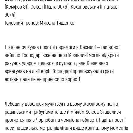
(Кемфор 81), Сокол (Пішта 90+6), Кохановський (Ігнатьєв
90+4)
Головний тренер: Микола Тищенко
Ніхто не очікував простої перемоги в Бахмачі – так воно і
вийшло. Господарі вже на першій хвилині могли відкрити
рахунок ударом головою з кутового, але Козаченко
зреагував на лінії воріт. Господарі продовжували грати
активно, але це не приносило користі.
Лебедину довелося мучиться на цьому жахливому полі з
радянськими трибунами та ще й м‘ячем Select. Згадалися
протистояння в Чорнобаї на чемпіонат області. Навіть прості
паси на декілька метрів підлітали вище коліна. Тому моментів