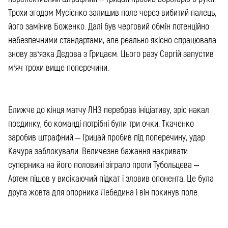
Трохи згодом Мусієнко залишив поле через вибитий палець,
його замінив Боженко. Далі був черговий обмін потенційно
небезпечними стандартами, але реально якісно спрацювала
знову зв‘язка Дєдова з Грицаєм. Цього разу Сергій запустив
м‘яч трохи вище поперечини.
Ближче до кінця матчу ЛНЗ перебрав ініціативу, зріс накал
поєдинку, бо команді потрібні були три очки. Ткаченко
заробив штрафний – Грицай пробив під поперечину, удар
Качура заблокували. Величезне бажання накривати
суперника на його половині зіграло проти Тубольцева –
Артем пішов у висікаючий підкат і зловив опонента. Це була
друга жовта для опорника Лебедина і він покинув поле.