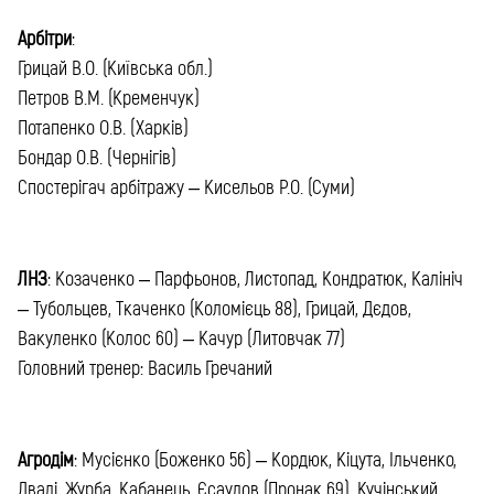
Арбітри
:
Грицай В.О. (Київська обл.)
Петров В.М. (Кременчук)
Потапенко О.В. (Харків)
Бондар О.В. (Чернігів)
Спостерігач арбітражу – Кисельов Р.О. (Суми)
ЛНЗ
: Козаченко – Парфьонов, Листопад, Кондратюк, Калініч
– Тубольцев, Ткаченко (Коломієць 88), Грицай, Дєдов,
Вакуленко (Колос 60) – Качур (Литовчак 77)
Головний тренер: Василь Гречаний
Агродім
: Мусієнко (Боженко 56) – Кордюк, Кіцута, Ільченко,
Двалі, Журба, Кабанець, Єсаулов (Пронак 69), Кучінський