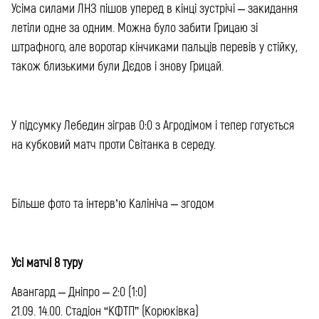
Усіма силами ЛНЗ пішов уперед в кінці зустрічі – закидання
летіли одне за одним. Можна було забити Грицаю зі
штрафного, але воротар кінчиками пальців перевів у стійку,
також близькими були Дєдов і знову Грицай.
У підсумку Лебедин зіграв 0:0 з Агродімом і тепер готується
на кубковий матч проти Світанка в середу.
Більше фото та інтерв’ю Калініча – згодом
Усі матчі 8 туру
Авангард – Дніпро – 2:0 (1:0)
21.09. 14.00. Стадіон “КФТП” (Корюківка)