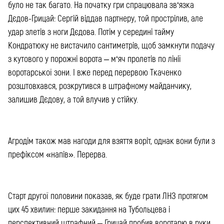
було не так багато. На початку гри спрацювала зв‘язка
Дєдов-Грицай: Сергій віддав партнеру, той прострілив, але
удар злетів з ноги Дєдова. Потім у середині тайму
Кондратюку не вистачило сантиметрів, щоб замкнути подачу
з кутового у порожні ворота – м‘яч пролетів по лінії
воротарської зони. І вже перед перервою Ткаченко
розштовхався, розкрутився в штрафному майданчику,
залишив Дєдову, а той влучив у стійку.
Агродім також мав нагоди для взяття воріт, однак вони були з
префіксом «напів». Перерва.
Старт другої половини показав, як буде грати ЛНЗ протягом
цих 45 хвилин: перше закидання на Тубольцева і
перспективний штрафний – Грицай пробив воротарю в руки.