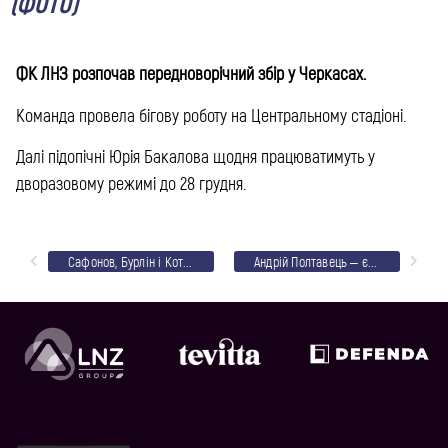
(ФОТО)
ФК ЛНЗ розпочав передноворічний збір у Черкасах.
Команда провела бігову роботу на Центральному стадіоні.
Далі підопічні Юрія Бакалова щодня працюватимуть у
дворазовому режимі до 28 грудня.
Сафонов, Бурлін і Котляр – у збірній ААФУ 20/21
Андрій Полтавець – єврокубки в Черкасах, Листопад, 130 тис євро і 150 млн