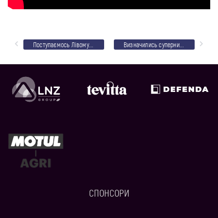
Поступаємось Лівому Берегу у перенесеному матчі
Визначились суперники 1/2 фіналу Кубка України
СПОНСОРИ