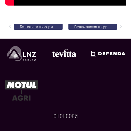
Безгольова нічия у матчі з Атлетом
Розпочинаємо напружений робочий тиждень
СПОНСОРИ