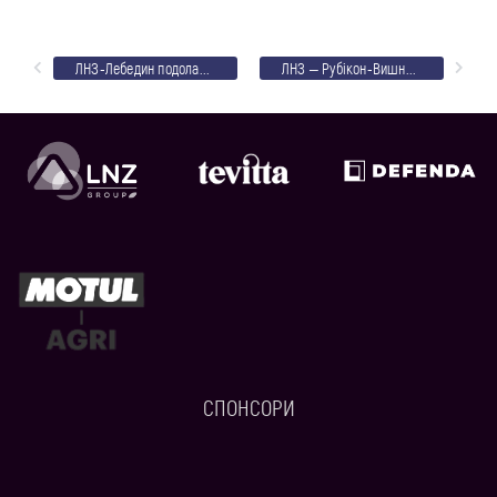
ЛНЗ-Лебедин подолав Рубікон у 7 турі чемпіонату України
ЛНЗ – Рубікон-Вишневе: відеоогляд
СПОНСОРИ