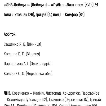
«
ЛНЗ-Лебедин» (Лебедин) – «Рубікон-Вишневе» (Київ) 2:1
Голи: Литовчак (26), Грицай (47, пен.) – Кемфор (83)
Арбітри
:
Сащенко Я. В. (Вінниця)
Касанов П. П. (Вінниця)
Переверзев А. І. (Олександрія)
Коливай О. О. (Черкаська обл.)
ЛНЗ
: Козаченко – Калініч, Листопад, Кондратюк, Парфьонов
– Коломієць (Тубольцев 62), Ткаченко (Охременко 87), Грицай
(Гуд 65), Барбанов (Вакуленко 59), Колос (Александров 90) –