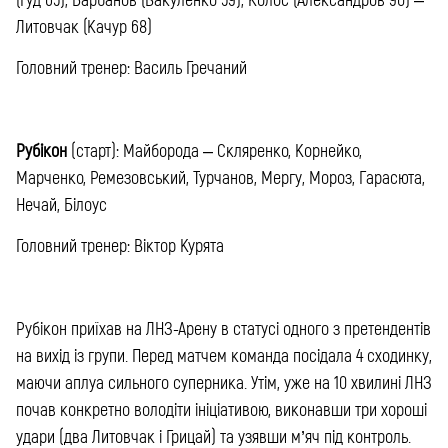
Литовчак (Качур 68)
Головний тренер: Василь Гречаний
Рубікон
(старт): Майборода – Скляренко, Корнейко,
Марченко, Ремезовський, Турчанов, Мергу, Мороз, Гарасюта,
Нечай, Білоус
Головний тренер: Віктор Курята
Рубікон приїхав на ЛНЗ-Арену в статусі одного з претендентів
на вихід із групи. Перед матчем команда посідала 4 сходинку,
маючи аплуа сильного суперника. Утім, уже на 10 хвилині ЛНЗ
почав конкретно володіти ініціативою, виконавши три хороші
удари (два Литовчак і Грицай) та узявши м’яч під контроль.