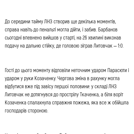
До середини тайму ЛНЗ створив ще декілька моментів,
справа навіть до пенальті могла дійти, і забив. Барбанов
сьогодні впевнено вийшов у старті, на 26 хвилині виконав
подачу на дальню стійку, де головою зіграв Литовчак – 1:0.
Гості до цього моменту відповіли неточним ударом Парасюти і
ударом у руки Козаченку. Чергова зміна в рахунку могла
відбутися вже під завісу першої половини: у складі ЛНЗ
Литовчак не дотягнувся до прострілу Ткаченка, а біля воріт
Козаченка спалахнула справжня пожежа, яка все ж обійшла
господарів стороною.