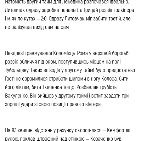
Натомість другий тайм для Лебедина розпочався ідеально.
Литовчак одразу заробив пенальті, а Грицай розвів голкіпера
і м’яч по кутах – 2:0. Одразу Литовчак міг забити третій, але
не ралізував вихід сам на сам.
Невдовзі травмувався Коломієць. Рома у верховій боротьбі
розсік обличчя під оком, поступившись місцем на полі
Тубольцеву. Таких епізодів у другому таймі було предостатньо.
Гості не соромилися стрибати шипами в ногу Колоса, бити
його ліктем, бити Ткаченка тощо. Розбавляв грубість
Вакуленко. Він вийшов у другому таймі і встиг завдати три
хороші удари зі своєї позиції правого вінгера.
На 83 хвилині відстань у рахунку скоротилася – Кемфор, як
рукою, поклав штрафний над стінкою – Козаченко був